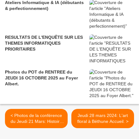
Ateliers Informatique & IA (débutants
& perfectionnement)
RESULTATS DE L'ENQUÊTE SUR LES
THEMES INFORMATIQUES
PRIORITAIRES
Photos du POT de RENTREE du
JEUDI 16 OCTOBRE 2025 au Foyer
Albert.
< Photos de la conférence
Jeudi 28 mars 2024: L'art
du Jeudi 21 Mars: Histoire
floral à Béthune Accueil. >
de la confrérie des
Charitables.