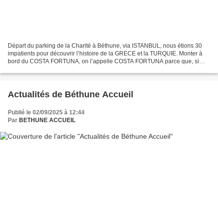
Départ du parking de la Charité à Béthune, via ISTANBUL, nous étions 30
impatients pour découvrir l’histoire de la GRECE et la TURQUIE. Monter à
bord du COSTA FORTUNA, on l’appelle COSTA FORTUNA parce que, si
vous êtes à bord, la chance vous sourit ….....
Actualités de Béthune Accueil
Publié le 02/09/2025 à 12:44
Par
BETHUNE ACCUEIL