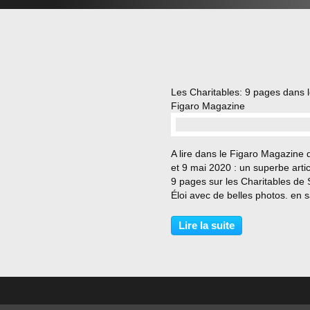
Les Charitables: 9 pages dans 
Figaro Magazine
A lire dans le Figaro Magazine 
et 9 mai 2020 : un superbe arti
9 pages sur les Charitables de 
Éloi avec de belles photos. en s
plus sur les Charitables article 
Figaro Magazine en ligne
Lire la suite
&&&&&&&&&&&&&&&& Retrouve
actualités...