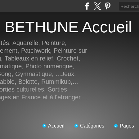
de BETHUNE Accueil
tés: Aquarelle, Peinture,
rement, Patchwork, Peinture sur
, Tableaux en relief, Crochet,
rmatique, Photo numérique,
Gong, Gymnastique, ...Jeux:
abble, Belotte, Rummikub,...
rties culturelles, Sorties
es en France et à l'étranger....
Accueil
Catégories
Pages