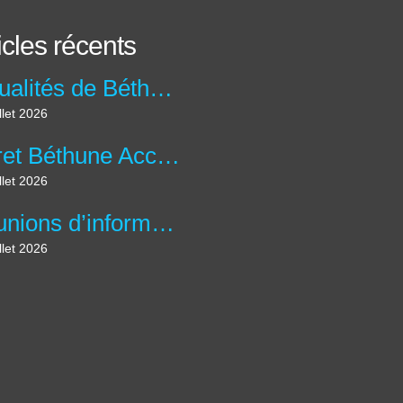
icles récents
Actualités de Béthune Accueil
llet 2026
Livret Béthune Accueil N°60: Avril – Mai - Juin 2026
llet 2026
Réunions d’information "Ateliers Informatique & IA" à la Charité.
llet 2026