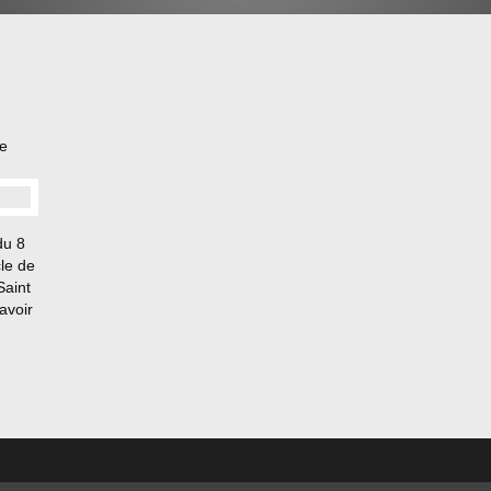
le
du 8
cle de
Saint
avoir
du
z les