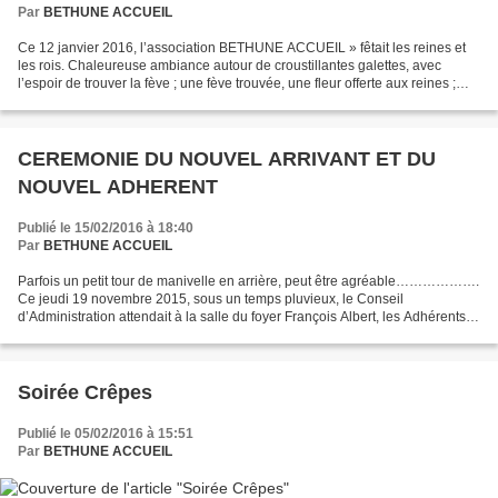
Par
BETHUNE ACCUEIL
Ce 12 janvier 2016, l’association BETHUNE ACCUEIL » fêtait les reines et
les rois. Chaleureuse ambiance autour de croustillantes galettes, avec
l’espoir de trouver la fève ; une fève trouvée, une fleur offerte aux reines ;
une fève trouvée, des chocolats...
CEREMONIE DU NOUVEL ARRIVANT ET DU
NOUVEL ADHERENT
Publié le 15/02/2016 à 18:40
Par
BETHUNE ACCUEIL
Parfois un petit tour de manivelle en arrière, peut être agréable……………….
Ce jeudi 19 novembre 2015, sous un temps pluvieux, le Conseil
d’Administration attendait à la salle du foyer François Albert, les Adhérents
fidèles et amis ainsi que les nouveaux...
Soirée Crêpes
Publié le 05/02/2016 à 15:51
Par
BETHUNE ACCUEIL