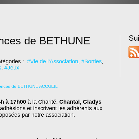
Su
ences de BETHUNE
tégories :
#Vie de l'Association
,
#Sorties
,
s
,
#Jeux
4h à 17h00
à la Charité,
Chantal, Gladys
s adhésions et inscrivent les adhérents aux
proposées par notre association.