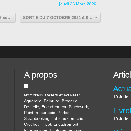
jeudi 26 Mars 2026.
Des nouvelles des PETITS POINTS autour d'un THE
SORTIE DU 7 OCTOBRE 2021 à SAINT-OMER.
À propos
Artic
Nombreux ateliers et activités:
10 Juille
Aquarelle, Peinture, Broderie,
Dentelle, Encadrement, Patchwork,
Peinture sur soie, Perles,
Scrapbooking, Tableaux en relief,
10 Juille
Crochet, Tricot, Encadrement,
Informatique, Photo numérique,