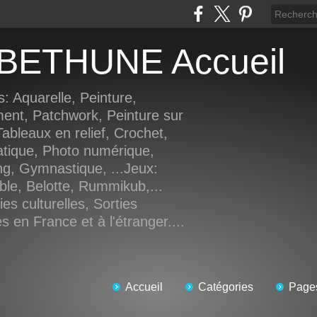
e BETHUNE Accueil
s: Aquarelle, Peinture,
ment, Patchwork, Peinture sur
ableaux en relief, Crochet,
atique, Photo numérique,
ng, Gymnastique, ...Jeux:
ble, Belotte, Rummikub,...
es culturelles, Sorties
 en France et à l'étranger....
Accueil
Catégories
Page