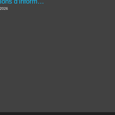
Réunions d’information "Ateliers Informatique & IA" à la Charité.
t 2026