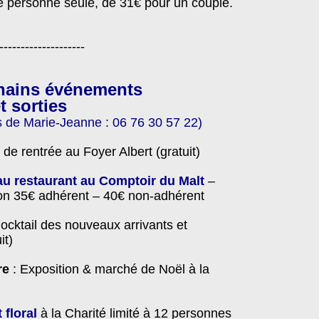
 personne seule, de 31€ pour un couple.
--------------------
hains événements
t sorties
s de Marie-Jeanne : 06 76 30 57 22)
t de rentrée au Foyer Albert (gratuit)
 au restaurant au Comptoir du Malt
–
ion 35€ adhérent – 40€ non-adhérent
Cocktail des nouveaux arrivants et
it)
re
: Exposition & marché de Noël à la
 floral
à la Charité limité à 12 personnes