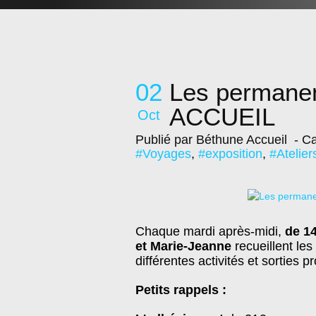
02
Les perman
ACCUEIL
Oct
Publié par Béthune Accueil
- Ca
#Voyages
,
#exposition
,
#Atelier
Chaque mardi après-midi,
de 1
et Marie-Jeanne
recueillent le
différentes activités et sorties 
Petits rappels :