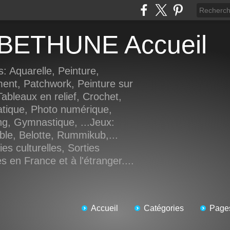
e BETHUNE Accueil
s: Aquarelle, Peinture,
ment, Patchwork, Peinture sur
ableaux en relief, Crochet,
atique, Photo numérique,
ng, Gymnastique, ...Jeux:
ble, Belotte, Rummikub,...
es culturelles, Sorties
 en France et à l'étranger....
Accueil
Catégories
Page