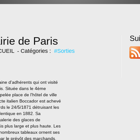
Su
irie de Paris
CUEIL
- Catégories :
#Sorties
ine d'adhérents qui ont visité
is. Située dans le 4ème
elée place de l'hôtel de ville
ecte italien Boccador est achevé
s le 24/5/1871 détruisant les
l'identique en 1882. Sa
 galerie des glaces de
is plus large et plus haute. Les
de nombreux tableaux ornent ses
par le prévôt des marchands,