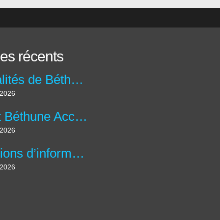
les récents
Actualités de Béthune Accueil
t 2026
Livret Béthune Accueil N°60: Avril – Mai - Juin 2026
t 2026
Réunions d’information "Ateliers Informatique & IA" à la Charité.
t 2026