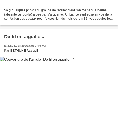
Voiçi quelques photos du groupe de l'atelier créatif animé par Catherine
(absente ce jour-là) aidée par Marguerite. Ambiance studieuse en vue de la
confection des travaux pour l'exposition du mois de juin ! Si vous voulez les
rejoindre, n'hésitez pas...
De fil en aiguille...
Publié le 28/05/2009 à 13:24
Par
BETHUNE Accueil