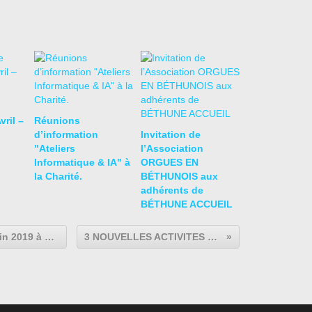
vril –
Réunions
d’information
Invitation de
"Ateliers
l’Association
Informatique & IA" à
ORGUES EN
la Charité.
BÉTHUNOIS aux
adhérents de
BÉTHUNE ACCUEIL
Assemblée générale le jeudi 20 juin 2019 à 18h00 au Foyer François Albert
3 NOUVELLES ACTIVITES à BETHUNE ACCUEIL