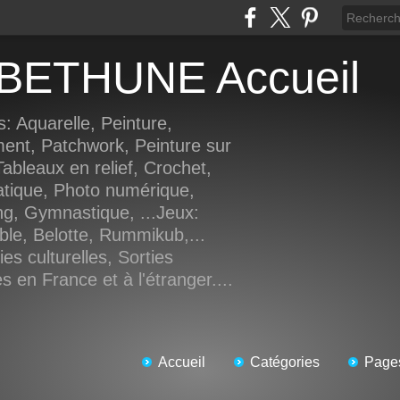
e BETHUNE Accueil
s: Aquarelle, Peinture,
ment, Patchwork, Peinture sur
ableaux en relief, Crochet,
atique, Photo numérique,
ng, Gymnastique, ...Jeux:
ble, Belotte, Rummikub,...
es culturelles, Sorties
 en France et à l'étranger....
Accueil
Catégories
Page