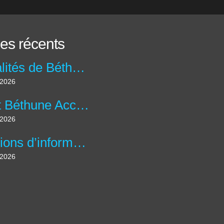
les récents
Actualités de Béthune Accueil
t 2026
Livret Béthune Accueil N°60: Avril – Mai - Juin 2026
t 2026
Réunions d’information "Ateliers Informatique & IA" à la Charité.
t 2026